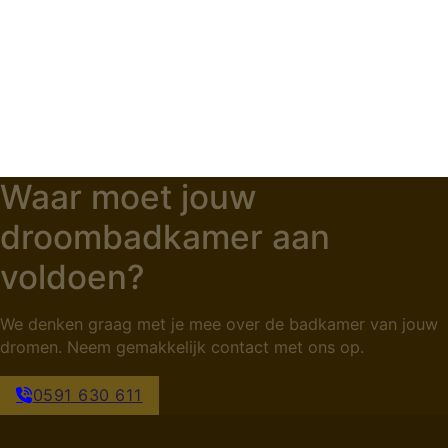
Waar moet jouw
droombadkamer aan
voldoen?
We denken graag met je mee over de badkamer van jouw
dromen. Neem gemakkelijk contact met ons op.
0591 630 611