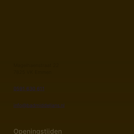
Magelhaenstraat 22
7825 VK Emmen
0591 630 611
info@badmiddeljans.nl
Openingstijden