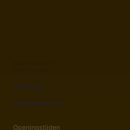
Magelhaenstraat 22
7825 VK Emmen
0591 630 611
info@badmiddeljans.nl
Openingstijden