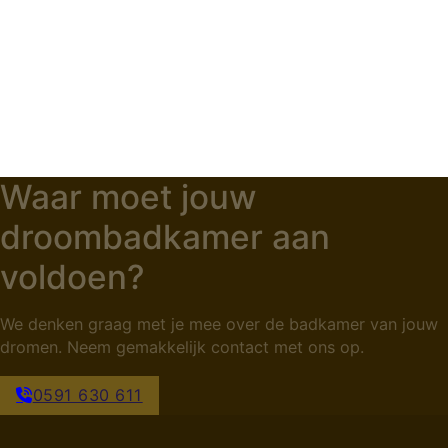
Waar moet jouw
droombadkamer aan
voldoen?
We denken graag met je mee over de badkamer van jouw
dromen. Neem gemakkelijk contact met ons op.
0591 630 611